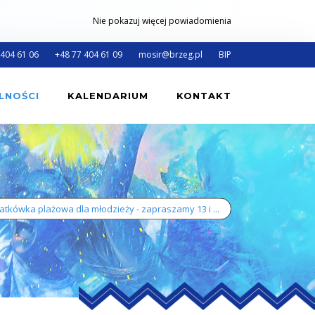
Nie pokazuj więcej powiadomienia
 404 61 06
+48 77 404 61 09
mosir@brzeg.pl
BIP
LNOŚCI
KALENDARIUM
KONTAKT
atkówka plażowa dla młodzieży - zapraszamy 13 i ...