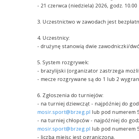
- 21 czerwca (niedziela) 2026, godz. 10.00
3. Uczestnictwo w zawodach jest bezpłatn
4. Uczestnicy:
- drużynę stanowią dwie zawodniczki/dwóc
5. System rozgrywek:
- brazylijski (organizator zastrzega moż
- mecze rozgrywane są do 1 lub 2 wygrany
6. Zgłoszenia do turniejów:
- na turniej dziewcząt - najpóźniej do go
mosir.sport@brzeg.pl
lub pod numerem 5
- na turniej chłopców - najpóźniej do god
mosir.sport@brzeg.pl
lub pod numerem 5
- liczba miejsc jest ograniczona.