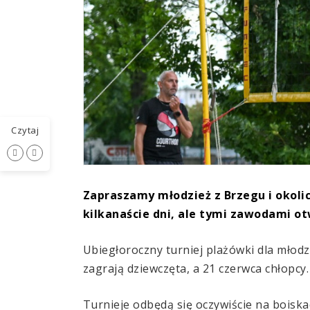
Czytaj
Zapraszamy młodzież z Brzegu i okoli
kilkanaście dni, ale tymi zawodami ot
Ubiegłoroczny turniej plażówki dla młod
zagrają dziewczęta, a 21 czerwca chłopcy.
Turnieje odbędą się oczywiście na boiska