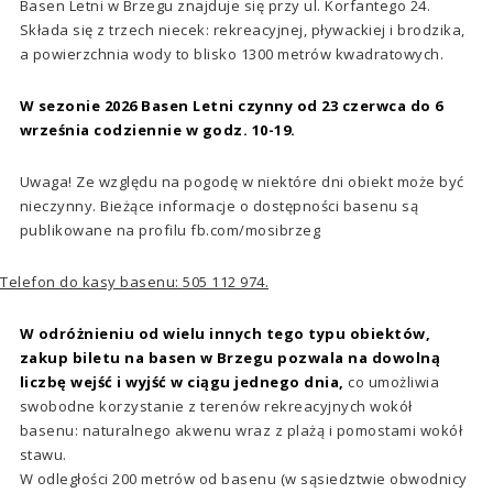
Basen Letni w Brzegu znajduje się przy ul. Korfantego 24.
Składa się z trzech niecek: rekreacyjnej, pływackiej i brodzika,
a powierzchnia wody to blisko 1300 metrów kwadratowych.
W sezonie 2026 Basen Letni czynny od 23 czerwca do 6
września
codziennie w godz. 10-19.
Uwaga! Ze względu na pogodę w niektóre dni obiekt może być
nieczynny. Bieżące informacje o dostępności basenu są
publikowane na profilu fb.com/mosibrzeg
Telefon do kasy basenu: 505 112 974.
W odróżnieniu od wielu innych tego typu obiektów,
zakup biletu na basen w Brzegu pozwala na dowolną
liczbę wejść i wyjść w ciągu jednego dnia,
co umożliwia
swobodne korzystanie z terenów rekreacyjnych wokół
basenu: naturalnego akwenu wraz z plażą i pomostami wokół
stawu.
W odległości 200 metrów od basenu (w sąsiedztwie obwodnicy